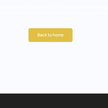
gittis diam at, feugiat nunc. Ut velit arcu, posuere at neque q
 Cras sed ultricies risus. Nullam porta fermentum egestas. Praese
Back to home